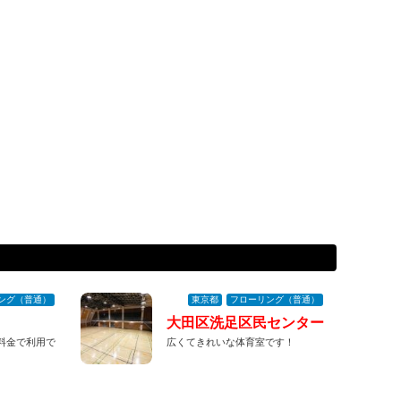
ング（普通）
東京都
フローリング（普通）
大田区洗足区民センター
料金で利用で
広くてきれいな体育室です！