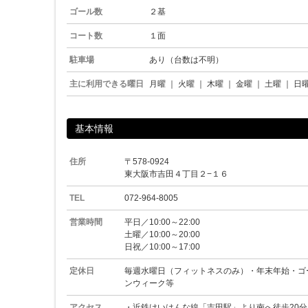
ゴール数
２基
コート数
１面
駐車場
あり（台数は不明）
主に利用できる曜日
月曜
｜
火曜
｜
木曜
｜
金曜
｜
土曜
｜
日
基本情報
住所
〒578-0924
東大阪市吉田４丁目２−１６
TEL
072-964-8005
営業時間
平日／10:00～22:00
土曜／10:00～20:00
日祝／10:00～17:00
定休日
毎週水曜日（フィットネスのみ）・年末年始・ゴ
ンウィーク等
アクセス
・近鉄けいはんな線「吉田駅」より南へ徒歩20分