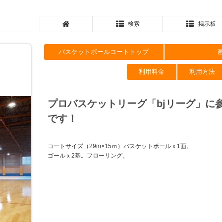
検索
掲示板
バスケットボールコートトップ
利用料金
利用方法
プロバスケットリーグ「bjリーグ」に
です！
コートサイズ（29m×15ｍ）バスケットボールｘ1面。
ゴールｘ2基。フローリング。