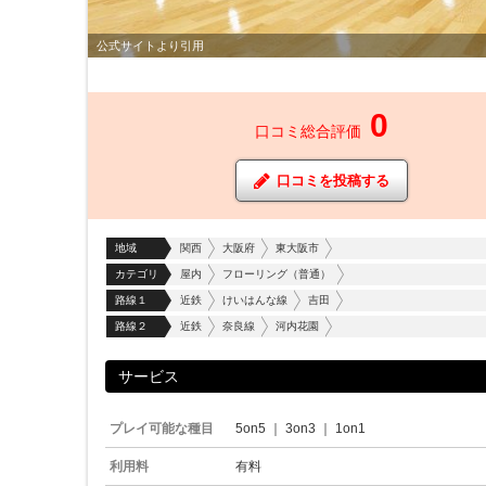
公式サイトより引用
0
口コミ総合評価
口コミを投稿する
地域
関西
大阪府
東大阪市
カテゴリ
屋内
フローリング（普通）
路線１
近鉄
けいはんな線
吉田
路線２
近鉄
奈良線
河内花園
サービス
プレイ可能な種目
5on5
｜
3on3
｜
1on1
利用料
有料