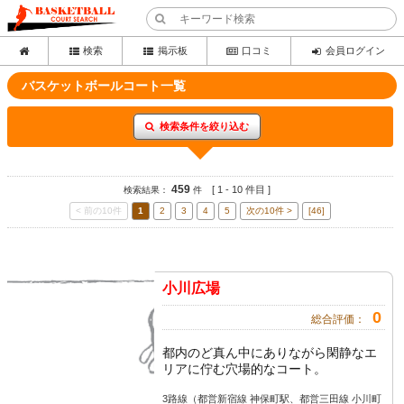
検索
掲示板
口コミ
会員ログイン
バスケットボールコート一覧
検索条件を絞り込む
459
[ 1 - 10 件目 ]
検索結果：
件
< 前の10件
1
2
3
4
5
次の10件 >
[46]
小川広場
0
総合評価：
都内のど真ん中にありながら閑静なエ
リアに佇む穴場的なコート。
3路線（都営新宿線 神保町駅、都営三田線 小川町