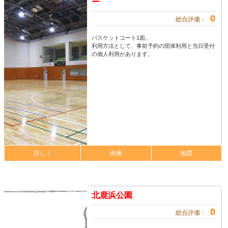
ー
0
総合評価：
バスケットコート1面。
利用方法として、事前予約の団体利用と当日受付
の個人利用があります。
詳しく
画像
地図
北鹿浜公園
0
総合評価：