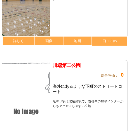
詳しく
画像
地図
口コミ
(2)
川端第二公園
0
総合評価：
海外にあるような下町のストリートコ
ート
最寄り駅は北綾瀬駅で、首都高の加平インターか
らもアクセスしやすい立地！