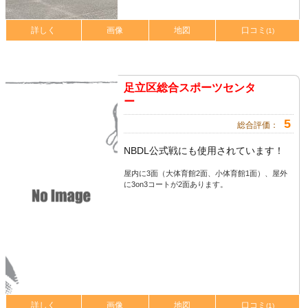
詳しく
画像
地図
口コミ
(1)
足立区総合スポーツセンタ
ー
5
総合評価：
NBDL公式戦にも使用されています！
屋内に3面（大体育館2面、小体育館1面）、屋外
に3on3コートが2面あります。
詳しく
画像
地図
口コミ
(1)