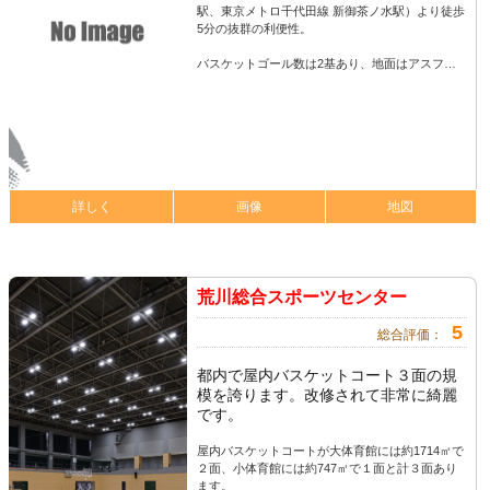
駅、東京メトロ千代田線 新御茶ノ水駅）より徒歩
5分の抜群の利便性。
バスケットゴール数は2基あり、地面はアスフ…
詳しく
画像
地図
荒川総合スポーツセンター
5
総合評価：
都内で屋内バスケットコート３面の規
模を誇ります。改修されて非常に綺麗
です。
屋内バスケットコートが大体育館には約1714㎡で
２面、小体育館には約747㎡で１面と計３面あり
ます。