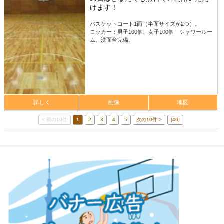
けます！
バスケットコート1面（半面サイズが2つ）。
ロッカー：男子100個、女子100個、シャワールー
ム、洗面台完備。
詳しく
画像
地図
< 前の10件
1
2
3
4
5
次の10件 >
[46]