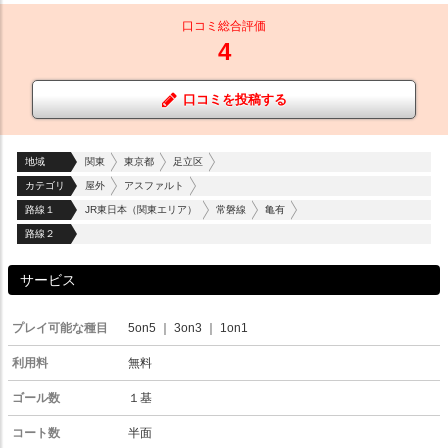
口コミ総合評価
4
口コミを投稿する
地域
関東
東京都
足立区
カテゴリ
屋外
アスファルト
路線１
JR東日本（関東エリア）
常磐線
亀有
路線２
サービス
プレイ可能な種目
5on5
｜
3on3
｜
1on1
利用料
無料
ゴール数
１基
コート数
半面